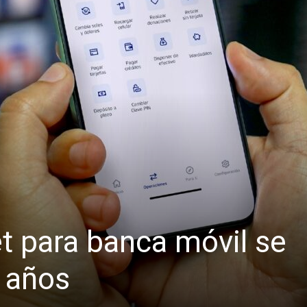
t para banca móvil se
s años