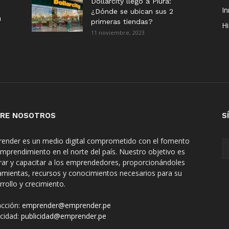
Dollarcity llegó a Piura:
I
¿Dónde se ubican sus 2
u
primeras tiendas?
Hi
11 noviembre, 2023
RE NOSOTROS
S
ender es un medio digital comprometido con el fomento
emprendimiento en el norte del país. Nuestro objetivo es
irar y capacitar a los emprendedores, proporcionándoles
amientas, recursos y conocimientos necesarios para su
rrollo y crecimiento.
cción:
emprender@emprender.pe
icidad:
publicidad@emprender.pe