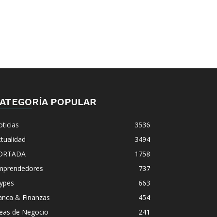
ATEGORÍA POPULAR
ticias
3536
tualidad
3494
ORTADA
1758
mprendedores
737
ypes
663
anca & Finanzas
454
deas de Negocio
241