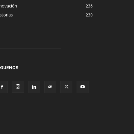
nnovación
236
storias
230
ÍGUENOS