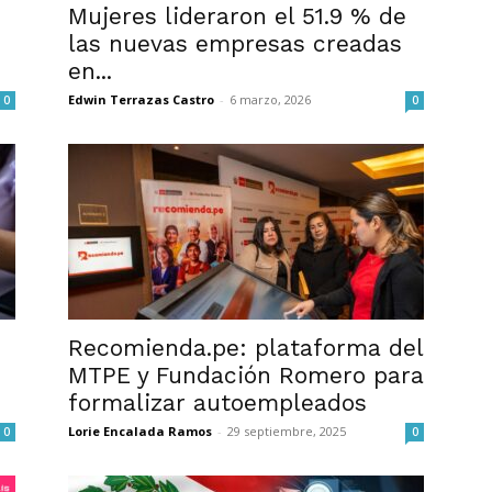
Mujeres lideraron el 51.9 % de
las nuevas empresas creadas
en...
Edwin Terrazas Castro
-
6 marzo, 2026
0
0
Recomienda.pe: plataforma del
MTPE y Fundación Romero para
formalizar autoempleados
Lorie Encalada Ramos
-
29 septiembre, 2025
0
0