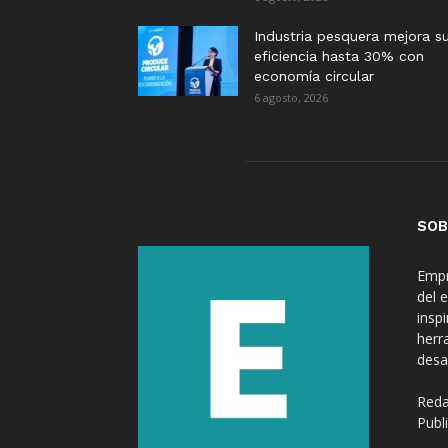
Industria pesquera mejora s
eficiencia hasta 30% con
economía circular
6 agosto, 2026
SOB
Empr
del 
insp
herr
desa
Reda
Publ