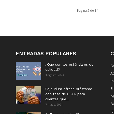
Página 2 de 14
ENTRADAS POPULARES
C
¿Qué son los estándares de
No
calidad?
Ac
3 agosto, 2024
P
E
Caja Piura ofrece préstamo
con tasa de 6.9% para
M
clientes que...
B
7 mayo, 2021
I