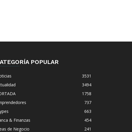
ATEGORÍA POPULAR
ticias
3531
tualidad
3494
ORTADA
1758
mprendedores
737
ypes
663
anca & Finanzas
454
deas de Negocio
241