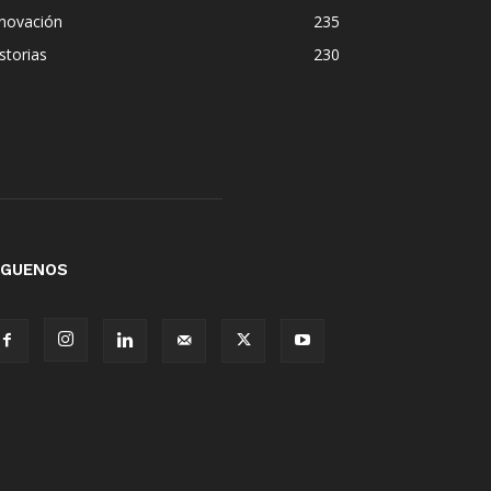
nnovación
235
storias
230
ÍGUENOS