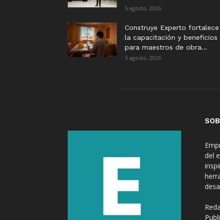
5 agosto, 2026
Construye Experto fortalece
la capacitación y beneficios
para maestros de obra...
5 agosto, 2026
SOB
Empr
del 
insp
herr
desa
Reda
Publ