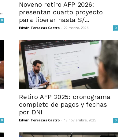
Noveno retiro AFP 2026:
.
presentan cuarto proyecto
para liberar hasta S/...
0
Edwin Terrazas Castro
-
22 marzo, 2026
0
Retiro AFP 2025: cronograma
completo de pagos y fechas
por DNI
Edwin Terrazas Castro
-
18 noviembre, 2025
0
0