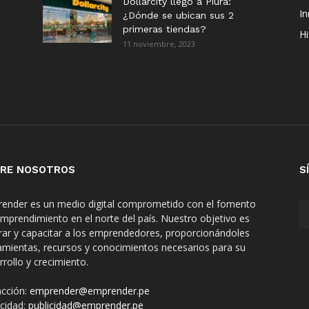
Dollarcity llegó a Piura:
I
¿Dónde se ubican sus 2
primeras tiendas?
Hi
11 noviembre, 2023
RE NOSOTROS
S
ender es un medio digital comprometido con el fomento
emprendimiento en el norte del país. Nuestro objetivo es
irar y capacitar a los emprendedores, proporcionándoles
amientas, recursos y conocimientos necesarios para su
rrollo y crecimiento.
cción:
emprender@emprender.pe
icidad:
publicidad@emprender.pe