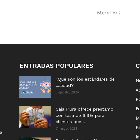
Página 1 de 2
ENTRADAS POPULARES
C
¿Qué son los estándares de
No
calidad?
Ac
3 agosto, 2024
P
E
Caja Piura ofrece préstamo
con tasa de 6.9% para
M
clientes que...
B
7 mayo, 2021
ia
I