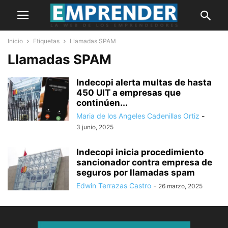
Inicio
Etiquetas
Llamadas SPAM
Llamadas SPAM
Indecopi alerta multas de hasta
450 UIT a empresas que
continúen...
Maria de los Angeles Cadenillas Ortiz
-
3 junio, 2025
Indecopi inicia procedimiento
sancionador contra empresa de
seguros por llamadas spam
Edwin Terrazas Castro
-
26 marzo, 2025