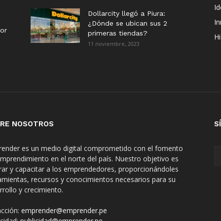
I
Dollarcity llegó a Piura:
I
¿Dónde se ubican sus 2
or
primeras tiendas?
Hi
11 noviembre, 2023
RE NOSOTROS
S
ender es un medio digital comprometido con el fomento
emprendimiento en el norte del país. Nuestro objetivo es
irar y capacitar a los emprendedores, proporcionándoles
amientas, recursos y conocimientos necesarios para su
rrollo y crecimiento.
cción:
emprender@emprender.pe
icidad:
publicidad@emprender.pe