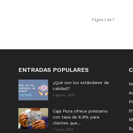
Página 2 de 7
ENTRADAS POPULARES
C
¿Qué son los estándares de
No
calidad?
Ac
3 agosto, 2024
P
E
Caja Piura ofrece préstamo
con tasa de 6.9% para
M
clientes que...
B
7 mayo, 2021