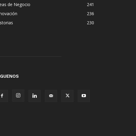
deas de Negocio
241
nnovación
236
storias
230
ÍGUENOS