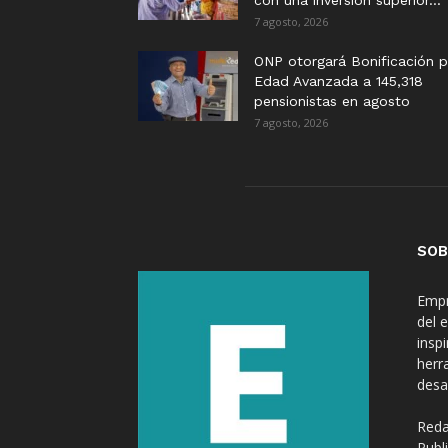
con una inversión superior...
7 agosto, 2026
ONP otorgará Bonificación p
Edad Avanzada a 145,318
pensionistas en agosto
7 agosto, 2026
SOB
Empr
del 
insp
herr
desa
Reda
Publ