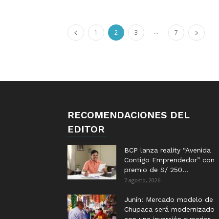
...
1
2
3
7
RECOMENDACIONES DEL
EDITOR
BCP lanza reality “Avenida
Contigo Emprendedor” con
premio de S/ 250...
7 agosto, 2026
Junín: Mercado modelo de
Chupaca será modernizado