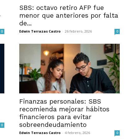
SBS: octavo retiro AFP fue
e
menor que anteriores por falta
de...
Edwin Terrazas Castro
-
26 febrero, 2026
0
0
Finanzas personales: SBS
recomienda mejorar hábitos
financieros para evitar
sobreendeudamiento
0
Edwin Terrazas Castro
-
4 febrero, 2026
0