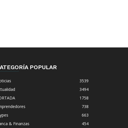
ATEGORÍA POPULAR
ticias
3539
tualidad
3494
ORTADA
1758
mprendedores
738
ypes
663
anca & Finanzas
454