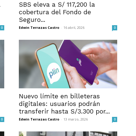
l
SBS eleva a S/ 117,200 la
cobertura del Fondo de
Seguro...
Edwin Terrazas Castro
-
16 abril, 2026
0
0
Nuevo límite en billeteras
digitales: usuarios podrán
transferir hasta S/3.300 por...
Edwin Terrazas Castro
-
13 marzo, 2026
0
0